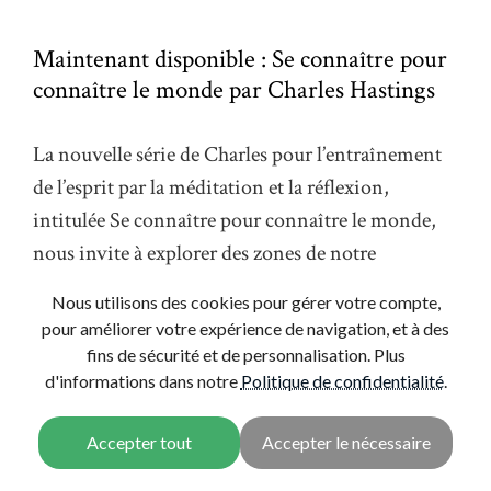
Maintenant disponible : Se connaître pour
connaître le monde par Charles Hastings
La nouvelle série de Charles pour l’entraînement
de l’esprit par la méditation et la réflexion,
intitulée Se connaître pour connaître le monde,
nous invite à explorer des zones de notre
expérience quotidienne que nous aurions
Nous utilisons des cookies pour gérer votre compte,
tendance à rejeter ou à ne pas remarquer. Une
pour améliorer votre expérience de navigation, et à des
compréhension plus claire de notre propre
fins de sécurité et de personnalisation. Plus
expérience subjective transforme naturellement
d'informations dans notre
Politique de confidentialité
.
nos relations avec les autres et notre vision du
monde.