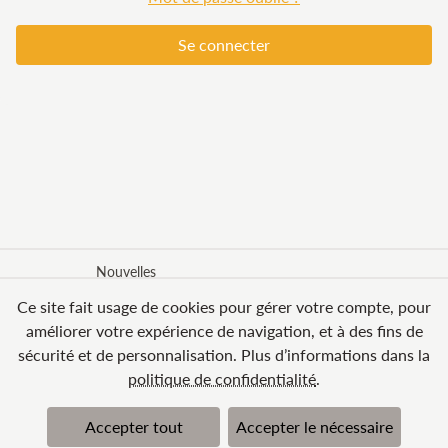
Nouvelles
Ce site fait usage de cookies pour gérer votre compte, pour
Formules d’adhésion
améliorer votre expérience de navigation, et à des fins de
Offrir Imagine Clarity
sécurité et de personnalisation. Plus d’informations dans la
politique de confidentialité
.
Télécharger dans
Disponible sur
l’App Store
Google Play
Accepter tout
Accepter le nécessaire
© 2026 BN Clarity Inc
Conditions générales
Politique de confidentialité