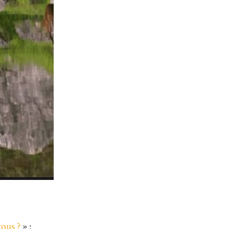
ous ?
» :