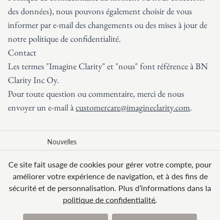
des données), nous pouvons également choisir de vous
informer par e-mail des changements ou des mises à jour de
notre politique de confidentialité.
Contact
Les termes "Imagine Clarity" et "nous" font référence à BN
Clarity Inc Oy.
Pour toute question ou commentaire, merci de nous
envoyer un e-mail à
customercare@imagineclarity.com
.
Nouvelles
Ce site fait usage de cookies pour gérer votre compte, pour
Formules d’adhésion
améliorer votre expérience de navigation, et à des fins de
Offrir Imagine Clarity
sécurité et de personnalisation. Plus d’informations dans la
Télécharger dans
Disponible sur
politique de confidentialité
.
l’App Store
Google Play
© 2026 BN Clarity Inc
Conditions générales