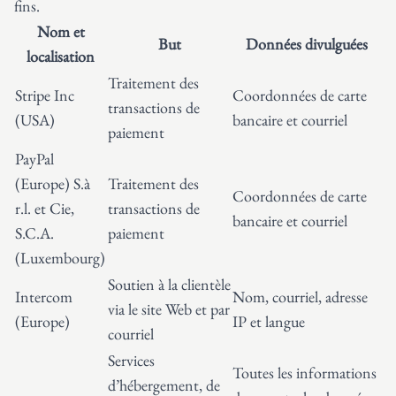
fins.
Nom et
But
Données divulguées
localisation
Traitement des
Stripe Inc
Coordonnées de carte
transactions de
(USA)
bancaire et courriel
paiement
PayPal
(Europe) S.à
Traitement des
Coordonnées de carte
r.l. et Cie,
transactions de
bancaire et courriel
S.C.A.
paiement
(Luxembourg)
Soutien à la clientèle
Intercom
Nom, courriel, adresse
via le site Web et par
(Europe)
IP et langue
courriel
Services
Toutes les informations
d’hébergement, de