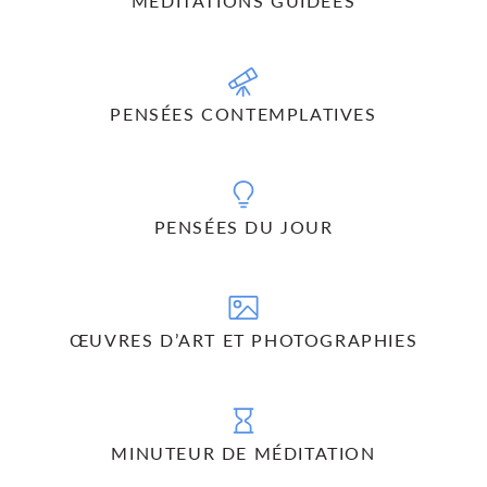
MÉDITATIONS GUIDÉES
Pratiquez quotidiennement avec des techniques Shamatha
et Vipashyana adaptées aux débutants et plus avancées.
PENSÉES CONTEMPLATIVES
Trouvez du soutien et de l’inspiration avec des réflexions
audio précises et concises sur le caractère précieux de la
vie humaine.
PENSÉES DU JOUR
Contemplez chaque jour un aspect essentiel du chemin
spirituel. Laissez-vous inspirer par des paroles de sagesse.
ŒUVRES D’ART ET PHOTOGRAPHIES
Célébrez la nature et la beauté avec des photographies de
Matthieu Ricard et des œuvres de l’artiste-peintre Yahne Le
Toumelin.
MINUTEUR DE MÉDITATION