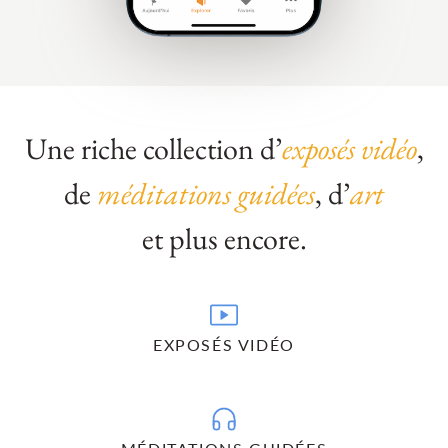
Une riche collection d’
exposés vidéo
,
de
méditations guidées
, d’
art
et plus encore.
EXPOSÉS VIDÉO
Pourquoi et comment méditer : découvrez en détail le
potentiel de la méditation et différentes méthodes et
techniques.