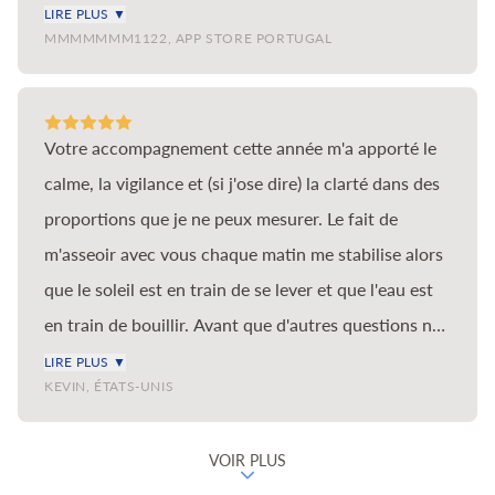
débutants aux méditations avancées par les
LIRE PLUS ▼
talentueux de notre génération. Merci beaucoup
MMMMMMM1122, APP STORE PORTUGAL
meilleurs spécialistes de la pratique, vous y
d'avoir créé Imagine Clarity.
trouverez les outils dont vous avez besoin pour les
différentes situations et états émotionnels que vous
Votre accompagnement cette année m'a apporté le
rencontrez dans la vie.
calme, la vigilance et (si j'ose dire) la clarté dans des
proportions que je ne peux mesurer. Le fait de
m'asseoir avec vous chaque matin me stabilise alors
que le soleil est en train de se lever et que l'eau est
en train de bouillir. Avant que d'autres questions ne
surgissent, comme il se doit, je savoure mon temps
LIRE PLUS ▼
KEVIN, ÉTATS-UNIS
en votre présence. Avec gratitude pour le bienfait
que vous m'apportez, à moi et à tant d'autres dans le
VOIR PLUS
monde.