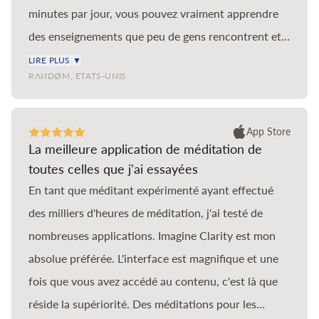
minutes par jour, vous pouvez vraiment apprendre
des enseignements que peu de gens rencontrent et
profondément changer votre vie pour un mieux.
LIRE PLUS ▼
RΛИDØM, ETATS-UNIS
Imagine Clarity est tel le lac d'une scène
impressionniste aux tons pastel, profond,
majestueux, riche de sens. Si vous avez déjà utilisé
App Store
La meilleure application de méditation de
Headspace par le passé mais que vous êtes à court
toutes celles que j'ai essayées
de nouveaux enseignements dans la section
En tant que méditant expérimenté ayant effectué
principale de méditation, ne cherchez pas plus loin
des milliers d'heures de méditation, j'ai testé de
qu'Imagine Clarity pour continuer votre voyage.
nombreuses applications. Imagine Clarity est mon
Cette application est sans conteste la meilleure
absolue préférée. L'interface est magnifique et une
application de méditation pour quiconque souhaite
fois que vous avez accédé au contenu, c'est là que
sérieusement apprendre à méditer, accompagné de
réside la supériorité. Des méditations pour les
deux des instructeurs les plus compétents et les plus