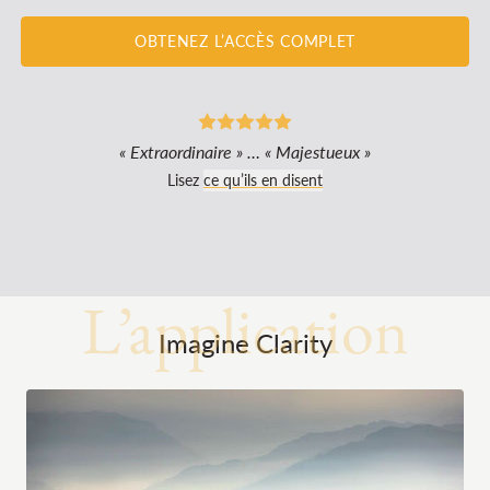
OBTENEZ L’ACCÈS COMPLET
« Extraordinaire » … « Majestueux »
Lisez
ce qu’ils en disent
L’application
Imagine Clarity